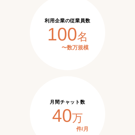
利用企業の従業員数
100
名
〜数万規模
月間チャット数
40
万
件/月